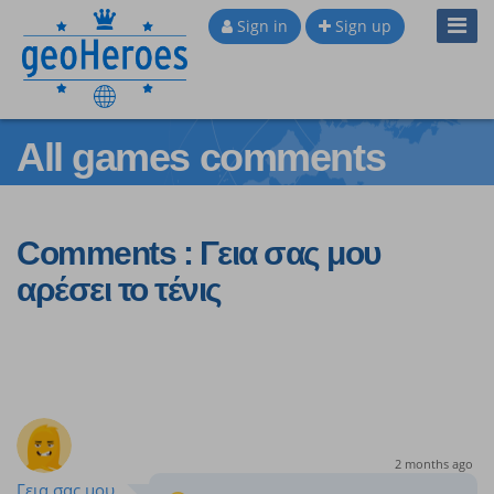
Toggl
Sign in
Sign up
Navig
All games comments
Comments : Γεια σας μου
αρέσει το τένις
2 months ago
Γεια σας μου