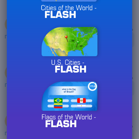
τένις
3 770
3 months ago
Γεια σας μου
@Liam997 : I don't know !!
αρέσει το
τένις
3 770
3 months ago
Γεια σας μου
@Deadfool : Yes !!
αρέσει το
τένις
3 770
3 months ago
Γεια σας μου
@LeBest666 : You are french??