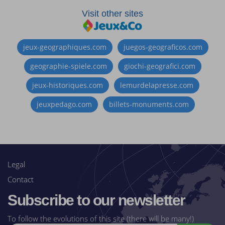
Visit other sites
jeux-geographiques.com
juegos-geograficos.com
geographie-spiele.com
giochi-geografici.com
jeux-historiques.com
lemurdelapresse.com
jeuxpedago.com
billets-monuments.com
Legal
Contact
Subscribe to our newsletter
To follow the evolutions of this site (there will be many!)